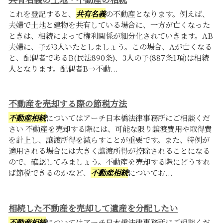
これを登記すると、
共有名義
の不動産となります。例えば、
夫婦で土地と建物を共有している場合に、一方が亡くなった
ときは、相続によって権利関係が細分化されていきます。AB
夫婦に、子が3人いたとしましょう。この場合、Aが亡くなる
と、配偶者であるB(民法890条)、3人の子(887条1項)は相続
人となります。配偶者B→不動...
不動産を売却する際の節税方法
不動産相続
についてはアーチ日本橋法律事務所にご相談くだ
さい 不動産を売却する際には、可能な限り譲渡費用や取得費
を計上し、譲渡所得を減らすことが重要です。また、特例が
適用される場合には大きく譲渡所得が控除されることになる
ので、確認してみましょう。不動産を売却する際にどうすれ
ば節税できるのかなど、
不動産相続
についてお...
相続した不動産を売却して遺産を分配したい
不動産相続
についてはアーチ日本橋法律事務所にご相談くだ