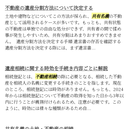
不動産の遺産分割方法について決定する
土地や建物などについてこの方法が採られ、
共有名義
の不動
産として活用されるケースが多いです。もっとも、共有状態
の不動産は単独での自由な処分ができず、共有者の間で揉め
事が発生しやすいため、共有分割はあまりおすすめできませ
ん。 遺産分割方法を決定する手順 遺言書の存否を確認する
遺産分割方法を決定する際には、まず遺言書...
遺産相続に関する時効を手続き内容ごとに解説
相続登記とは、
不動産相続
の際に必要となる、相続した不動
産を相続人の名義に変更する手続きのことを指します。現在
のところ、相続登記には時効がありません。もっとも、2024
年からは相続登記について不動産の取得を知った日から3年以
内に行うことが義務付けられるため、注意が必要です。この
ように、時効には様々な種類があるため自...
共有名義の土地・不動産の相続