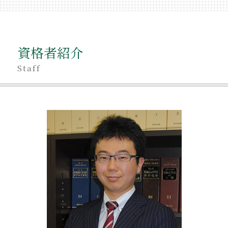
不動産相続 手続き 期限
不当利得返還 意味
不動産売却 親名義
相続 いとこ
不動産相続手続き 費用
相続 同居
遺産 不動産 売却
遺産相続
資格者紹介
不動産相続 注意点
不当利得返還 遺留分
遺産 分割方法
Staff
相続 独身
不動産相続手続き 期限
相続 独身 子供なし
不動産相続登記 必要書類
相続 後から借金
遺産 生前贈与
相続
不動産相続 世田谷区
相続 意味
不動産相続
相続 相談 目黒区
遺産 受け取り方
相続 罰則
相続 不動産売却 税金
相続 売却 税金
不動産相続 期限
相続 受け取らない
不動産相続 確定申告
相続 相談 品川区
不動産相続 手続き
相続 どこまで
不動産相続登記 登録免許税
不動産相続登記 法務局