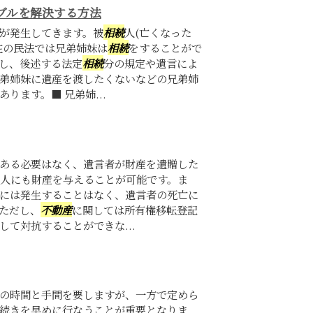
ブルを解決する方法
が発生してきます。被
相続
人(亡くなった
在の民法では兄弟姉妹は
相続
をすることがで
し、後述する法定
相続
分の規定や遺言によ
弟姉妹に遺産を渡したくないなどの兄弟姉
ります。■ 兄弟姉...
ある必要はなく、遺言者が財産を遺贈した
人にも財産を与えることが可能です。ま
には発生することはなく、遺言者の死亡に
ただし、
不動産
に関しては所有権移転登記
て対抗することができな...
の時間と手間を要しますが、一方で定めら
続きを早めに行なうことが重要となりま