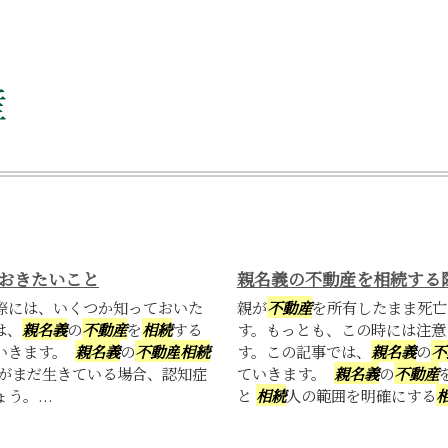
産
おきたいこと
親名義の不動産を相続する
際には、いくつか知っておいた
親が
不動産
を所有したまま死亡
は、
親名義
の
不動産
を
相続
する
す。もっとも、この時には注意
いきます。
親名義
の
不動産
相続
す。この記事では、
親名義
の
不
親がまだ生きている場合、認知症
ていきます。
親名義
の
不動産
。...
と
相続
人の範囲を明確にする