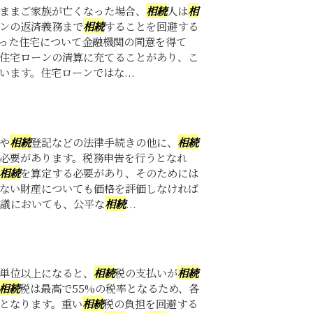
ままご家族が亡くなった場合、
相続
人は
相
ンの返済義務まで
相続
することを回避する
った住宅について金融機関の同意を得て
住宅ローンの清算に充てることがあり、こ
います。住宅ローンではな...
や
相続
登記などの法律手続きの他に、
相続
必要があります。税務申告を行うとなれ
相続
を算定する必要があり、そのためには
ない財産についても価格を評価しなければ
議においても、公平な
相続
...
単位以上になると、
相続
税の支払いが
相続
相続
税は最高で55%の税率となるため、各
となります。重い
相続
税の負担を回避する