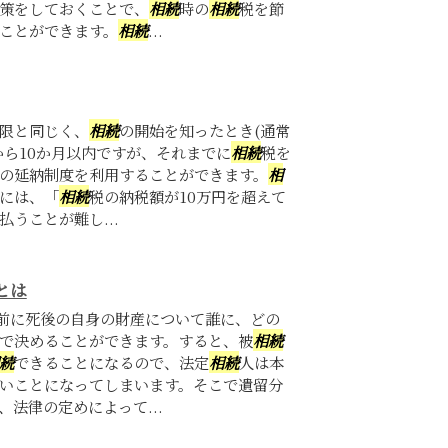
策をしておくことで、
相続
時の
相続
税を節
ことができます。
相続
...
限と同じく、
相続
の開始を知ったとき(通常
から10か月以内ですが、それまでに
相続
税を
の延納制度を利用することができます。
相
には、「
相続
税の納税額が10万円を超えて
うことが難し...
とは
生前に死後の自身の財産について誰に、どの
で決めることができます。すると、被
相続
続
できることになるので、法定
相続
人は本
いことになってしまいます。そこで遺留分
法律の定めによって...