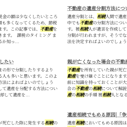
不動産の遺産分割方法につ
税金の額は少なくしたいところ
遺産分割とは、
相続
人間で遺産
額も多くなってくるため、節税
中でも
不動産
の分割方法につい
ます。この記事では、
不動産
を
す。被
相続
人が遺言を作成して
ます。 課税のタイミング ま
分割が行われますが、そうでな
知っ...
法を決定すればよいのでしょうか
したい
親が亡くなった場合の不動
まの形で分割したりするより
不動産
を所有していた親が死亡
る人も多いと思います。このよ
動産
を受け継ぐことになります
方法によればよいのでしょう
前に知識を持っておくことが大
して遺産を分配する方法につい
合の
不動産
の
相続
について解説
却して遺産を...
産
の
相続
の手順 被
相続
人となる
遺産相続でもめる原因|「
が死亡した際に発生する
相続
の
遺産
相続
においてもめる原因は