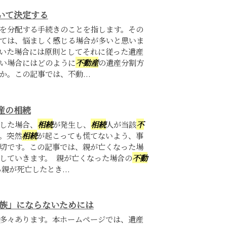
いて決定する
を分配する手続きのことを指します。その
ては、悩ましく感じる場合が多いと思いま
いた場合には原則としてそれに従った遺産
い場合にはどのように
不動産
の遺産分割方
。この記事では、不動...
産の相続
した場合、
相続
が発生し、
相続
人が当該
不
。突然
相続
が起こっても慌てないよう、事
切です。この記事では、親が亡くなった場
していきます。 親が亡くなった場合の
不動
親が死亡したとき...
争族」にならないためには
多々あります。本ホームページでは、遺産