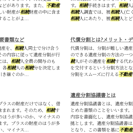
などがあります。また、
不動産
す。
相続
手続きはまず、
相続
人
しい財産が
相続
財産の中に含ま
相続
人調査では、被
相続
人(亡
ことがよ...
相続
人にあたり、被
相続
人とど
要書類など
代償分割とは?メリット・
遺産を、
相続
人同士で分け合う
代償分割は、分割が難しい遺産
その内容に従って遺産分割が行
のできる遺産分割の方法の一つ
には、
相続
人全員の関与のも
続
人がその遺産を
相続
する代わ
、各
相続
人の
相続
分を決定しま
を交付するという分割方法とな
継ぐのか...
分割をスムーズに行える
不動産
遺産分割協議書とは
プラスの財産だけではなく、借
遺産分割協議書とは、遺産分割
含まれます。そのため、
相続
す
とめた書類のことをいいます。
のほうが多いのか、マイナスの
内容を書面化し、遺産分割協議
ます。プラスの財産のほうが多
拠とします。遺産分割協議書は
マイナス...
となり、この書類を基に
不動産