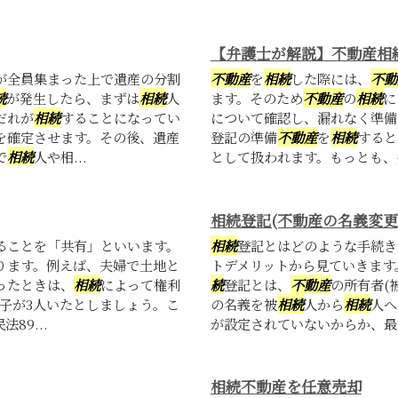
【弁護士が解説】不動産相
が全員集まった上で遺産の分割
不動産
を
相続
した際には、
不動
続
が発生したら、まずは
相続
人
ます。そのため
不動産
の
相続
に
だれが
相続
することになってい
について確認し、漏れなく準備
を確定させます。その後、遺産
登記の準備
不動産
を
相続
すると
で
相続
人や相...
として扱われます。もっとも、共
相続登記(不動産の名義変更
ることを「共有」といいます。
相続
登記とはどのような手続き
ります。例えば、夫婦で土地と
トデメリットから見ていきます
ったときは、
相続
によって権利
続
登記とは、
不動産
の所有者(
子が3人いたとしましょう。こ
の名義を被
相続
人から
相続
人へ
89...
が設定されていないからか、最
相続不動産を任意売却