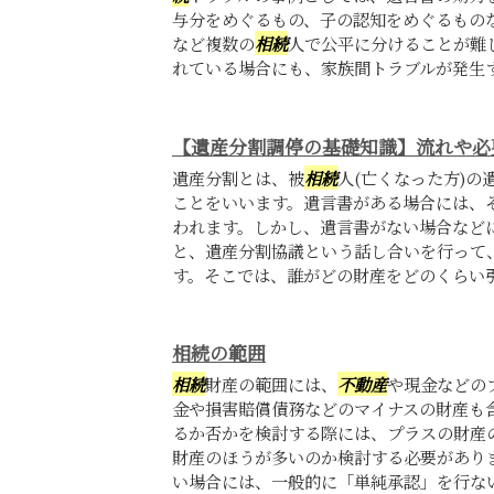
与分をめぐるもの、子の認知をめぐるもの
など複数の
相続
人で公平に分けることが難
れている場合にも、家族間トラブルが発生する
【遺産分割調停の基礎知識】流れや必
遺産分割とは、被
相続
人(亡くなった方)の
ことをいいます。遺言書がある場合には、
われます。しかし、遺言書がない場合など
と、遺産分割協議という話し合いを行って
す。そこでは、誰がどの財産をどのくらい引き
相続の範囲
相続
財産の範囲には、
不動産
や現金などの
金や損害賠償債務などのマイナスの財産も
るか否かを検討する際には、プラスの財産
財産のほうが多いのか検討する必要があり
い場合には、一般的に「単純承認」を行ない、