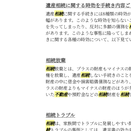
遺産相続に関する時効を手続き内容ご
遺産
相続
に関する手続きには8種類の時効
幅があります。このような時効を知らない
を失ってしまったり、反対に多額の債務を
があります。このような事態に陥ってしま
きに関する各種の時効について、以下見てい
相続放棄
相続
放棄とは、プラスの財産もマイナスの
権を放棄し、遺産
相続
しない手続きのこと
財産の中に借金や損害賠償債務などがあり
ラスの財産よりもマイナスの財産のほうが
いた
不動産
や預貯金などの
相続
財産を
相続
相続トラブル
相続
は、家族間でトラブルに発展しやすい
続
トラブルの事例としては、遺言書の効力