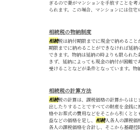
ぎるので妻がマンションを手放すことを考
られます。この場合、マンションには住宅ロー
相続税の物納制度
相続
税は納付期限までに現金で納めること
期限までに納めることができなければ延納
できます。物納は延納の時よりも限られた
きず、延納によっても現金の納付が困難で
受けることなどが条件となっています。物納で
相続税の計算方法
相続
税の計算は、課税価格の計算からはじ
出したりすることですべての財産を金銭に
格やお葬式の費用などをそこから引くとと
益などの価格を足し、
相続
人各人の課税価
各人の課税価格を合計し、そこから基礎控除