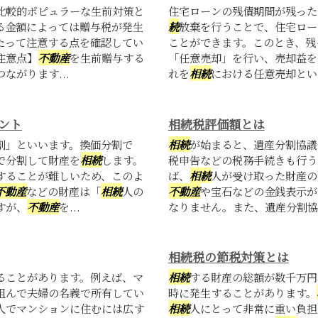
比較的ポピュラーな生前対策と
住宅ローンの残債期間が残った
る金額によっては贈与税が発生
続
放棄を行うことで、住宅ロー
たって注意する点を確認してい
ことができます。このとき、残
注意点】
不動産
を生前贈与する
「任意売却」を行い、売却益を
ながります...
れを
相続
における任意売却とい
ント
相続税評価額とは
割」といいます。換価分割で
相続
が始まると、遺産分割協議
で分割して財産を
相続
します。
税申告などの税務手続きも行う
することが難しいため、このよ
ば、
相続
人が受け取った財産の
不動産
などの財産は「
相続
人の
不動産
や宝石などの金銭表示が
すが、
不動産
を...
なりません。また、遺産分割協
相続税の節税対策とは
ることがあります。例えば、マ
相続
する財産の総額が数千万円
組んで夫婦の名義で所有してい
時に発生することがあります。
人でマンションに住むには広す
相続
人にとって非常に重い負担