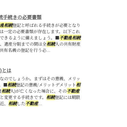
続手続きの必要書類
産
相続
登記と呼ばれる手続きが必要となり
は一定の必要書類が存在します。以下これ
できるように備えましょう。■
不動産
相続
、遺産分割までの間は全
相続
人の共有財産
有名義の登記を行う必...
)とは
なのでしょうか。まずはその意義、メリッ
。■
相続
登記の意義/メリットデメリット
相
被
相続
人)が亡くなった場合に、その
不動産
と変更する手続きです。
相続
登記には期限
近、
相続
した
不動産
...