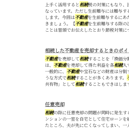
上手く活用すると
相続
税の対策にもなり、
なっています。ただし生前贈与には贈与す
します。今回は
不動産
を生前贈与するにあ
きましょう。【
不動産
を生前贈与する際の
ことは冒頭でお伝えしたとおり節税対策につ
相続した不動産を売却するときのポイ
不動産
を売却して
相続
することを「換価分
は、
不動産
を売却して得た利益を各
相続
人
一般的に、
不動産
や宝石などの財産は分割
うな方式で
相続
することが多くあります。
共有物」として
相続
することもできはしま
任意売却
相続
の際に任意売却の問題が同時に発生す
ンションの一室を自宅として住宅ローンを
たところ、夫が先に亡くなってしまい、一