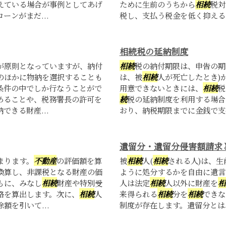
えている場合が事例としてあげ
ために生前のうちから
相続
税対
ンがまだ...
税し、支払う税金を低く抑える
相続税の延納制度
が原則となっていますが、納付
相続
税の納付期限は、申告の期
のほかに物納を選択することも
は、被
相続
人が死亡したとき)
条件の中でしか行なうことがで
用意できないときには、
相続
税
あることや、税務署長の許可を
続
税の延納制度を利用する場合
きる財産...
おり、納税期限までに金銭で支払
遺留分・遺留分侵害額請求
まります。
不動産
の評価額を算
被
相続
人(
相続
される人)は、
換算し、非課税となる財産の価
ように処分するかを自由に遺言
もに、みなし
相続
財産や特別受
人は法定
相続
人以外に財産を
相
格を算出します。次に、
相続
人
来得られる
相続
分を
相続
できな
額を引いて...
制度が存在します。遺留分とは、