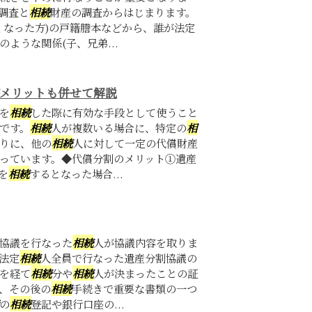
調査と
相続
財産の調査からはじまります。
くなった方)の戸籍謄本などから、誰が法定
のような関係(子、兄弟...
デメリットも併せて解説
を
相続
した際に有効な手段として使うこと
です。
相続
人が複数いる場合に、特定の
相
りに、他の
相続
人に対して一定の代償財産
っています。◆代償分割のメリット①遺産
を
相続
するとなった場合...
協議を行なった
相続
人が協議内容を取りま
法定
相続
人全員で行なった遺産分割協議の
を経て
相続
分や
相続
人が決まったことの証
、その後の
相続
手続きで重要な書類の一つ
の
相続
登記や銀行口座の...