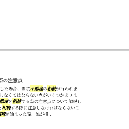
際の注意点
した場合、当該
不動産
の
相続
が行われま
しなくてはならない点がいくつかありま
動産
を
相続
する際の注意点について解説し
を
相続
する際に注意しなければならないこ
相続
が始まった際、誰が相...