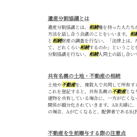
遺産分割協議とは
遺産分割協議とは、
相続
権を持った人たち
方法を話し合う会議のことをいいます。
相
と
相続
財産の調査を行ない、「法律上は、
て、どれくらい
相続
するのか」ということ
分割協議を行ない、
相続
人同士の話し合い
共有名義の土地・不動産の相続
土地や
不動産
を、複数人で共同して所有す
これを登記すると、共有名義の
不動産
とな
建物を共有している場合に、一方が亡くな
関係が細分化されていきます。AB夫婦に、
の場合、Aが亡くなると、配偶者であるB(民法
不動産を生前贈与する際の注意点