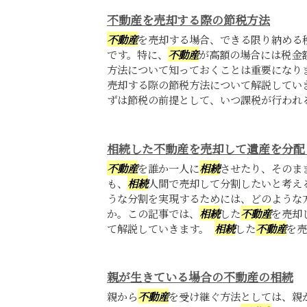
不動産を売却する際の節税方法
不動産
を売却する場合、できる限り納める
です。特に、
不動産
が高額の場合には税金
方法について知っておくことは重要になり
売却する際の節税方法について解説していき
ずは節税の前提として、いつ課税が行われるか
相続した不動産を売却して遺産を分配
不動産
を誰か一人に
相続
させたり、そのま
も、
相続
人間で売却して分割したいと考え
うな分割を実現するためには、どのような
か。この記事では、
相続
した
不動産
を売却
て解説していきます。
相続
した
不動産
を売
親が生きている場合の不動産の相続
親から
不動産
を受け継ぐ方法としては、親