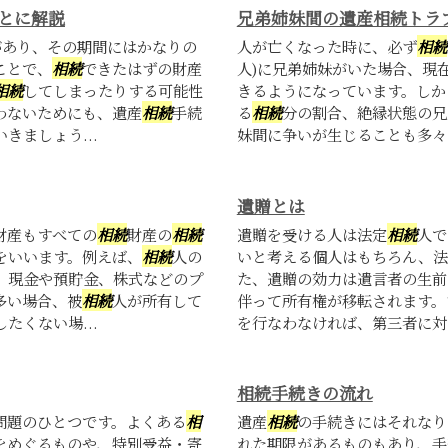
とに解説
兄弟姉妹間の遺産相続トラ
があり、その期間にはかなりの
人が亡くなった時に、必ず
相続
ことで、
相続
できたはずの財産
人)に兄弟姉妹がいた場合、現
相続
してしまったりする可能性
きるようになっています。しか
わないためにも、遺産
相続
手続
る
相続
分の割合、絶縁状態の兄
きましょう...
妹間に争いが生じることも多々あ
遺贈とは
財産もすべての
相続
財産の
相続
遺贈を受ける人は法定
相続
人で
をいいます。例えば、
相続
人の
いと考える個人はもちろん、法
、現金や預貯金、株式などのプ
た、遺贈の効力は遺言者の生前
多い場合、被
相続
人が所有して
伴って所有権が移転されます。
したくない場...
を行なわなければ、第三者に対し
相続手続きの流れ
問題のひとつです。よくある
相
遺産
相続
の手続きにはそれなり
をめぐるものや、特別受益・寄
れた期限があるものもあり、手