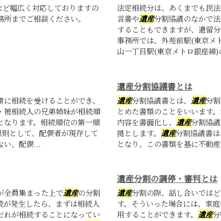
など幅広く対応しておりますの
法定相続分は、あくまでも民法
務所までご相談ください。
言書や
遺産
分割協議のなかで法
することもできますが、遺留分
事務所では、外苑前駅(東京メ
山一丁目駅(東京メトロ銀座線)の
遺産分割協議書とは
常に相続を受けることができ、
遺産
分割協議書とは、
遺産
分割
・被相続人の兄弟姉妹が相続順
とめた書類のことをいいます。
となります。相続順位の第一順
内容を書面化し、
遺産
分割協議
原則として、配偶者が現存して
拠とします。
遺産
分割協議書は
、配偶...
となり、この書類を基に不動産の
遺産分割の調停・審判とは
が全員集まった上で
遺産
の分割
遺産
分割の際、話し合いではど
続が発生したら、まずは相続人
す。そういった場合には、家庭
だれが相続することになってい
用することができます。
遺産
分