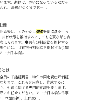
います。調停は、争いになっている双方か
れ、決着がつくまで第一...
相続
開始後に、すみやかに
遺産
分割協議を行っ
、共有状態を維持するにしても必要な話し合
考えられます。●共有分割訴訟を提起する
場合には、共有物分割訴訟を提起する(258
ーチ日本橋法...
)とは
全員の印鑑証明書・物件の固定資産評価証
なります。これらを用意し、作成するに
り、相続に関する専門的知識を要します。
所にお任せください。アーチ日本橋法律事
ロ銀座線)、上野駅(...