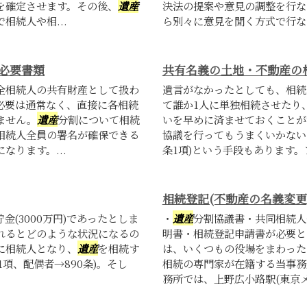
を確定させます。その後、
遺産
決法の提案や意見の調整を行な
相続人や相...
ら別々に意見を聞く方式で行なわ
必要書類
共有名義の土地・不動産の
全相続人の共有財産として扱わ
遺言がなかったとしても、相続
必要は通常なく、直接に各相続
て誰か1人に単独相続させたり
ません。
遺産
分割について相続
いを早めに済ませておくことが
相続人全員の署名が確保できる
協議を行ってもうまくいかない
ります。...
条1項)という手段もあります。ア
相続登記(不動産の名義変更
貯金(3000万円)であったとしま
・
遺産
分割協議書・共同相続人
れるとどのような状況になるの
明書・相続登記申請書が必要と
に相続人となり、
遺産
を相続す
は、いくつもの役場をまわった
1項、配偶者→890条)。そし
相続の専門家が在籍する当事務
務所では、上野広小路駅(東京メト