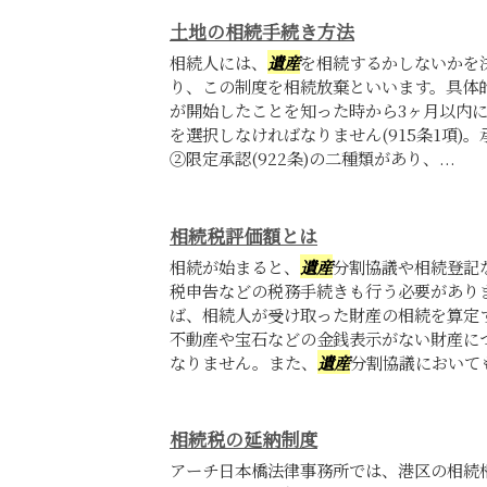
土地の相続手続き方法
相続人には、
遺産
を相続するかしないかを
り、この制度を相続放棄といいます。具体
が開始したことを知った時から3ヶ月以内
を選択しなければなりません(915条1項)。
②限定承認(922条)の二種類があり、...
相続税評価額とは
相続が始まると、
遺産
分割協議や相続登記
税申告などの税務手続きも行う必要があり
ば、相続人が受け取った財産の相続を算定
不動産や宝石などの金銭表示がない財産に
なりません。また、
遺産
分割協議においても
相続税の延納制度
アーチ日本橋法律事務所では、港区の相続