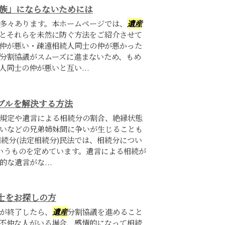
争族」にならないためには
多々あります。本ホームページでは、
遺産
とそれらを未然に防ぐ方法をご紹介させて
仲が悪い・疎遠相続人同士の仲が悪かった
分割協議がスムーズに進まないため、もめ
同士の仲が悪いと互い...
ブルを解決する方法
規定や遺言による相続分の割合、絶縁状態
いなどの兄弟姉妹間に争いが生じることも
相続分(法定相続分)民法では、相続分につい
というものを定めています。遺言による相続が
な遺言がな...
士をお探しの方
が終了したら、
遺産
分割協議を進めること
不仲な人がいる場合、感情的になって相続