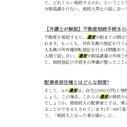
て、どれくらい相続するのか」ということ
分割協議を行ない、相続人同士の話し合いで
【弁護士が解説】不動産相続手続きの
不動産を相続すると、
遺産
分割までの間は
れます。もっとも、共有名義の登記を行う
人名義の所有権移転登記を行えば問題あり
人間で話し合い、
遺産
分割協議書の作成と
と、相続登記の手続きの準備が整ったことにな
配偶者居住権とはどんな制度?
そして、Aの
遺産
は、自宅(2000万円)と預
しょう。この場合、これらの
遺産
が相続さ
でしょうか。被相続人の配偶者と子は、常
ることができるとされています(子→887条
て、「相続人となった者が誰か」に...