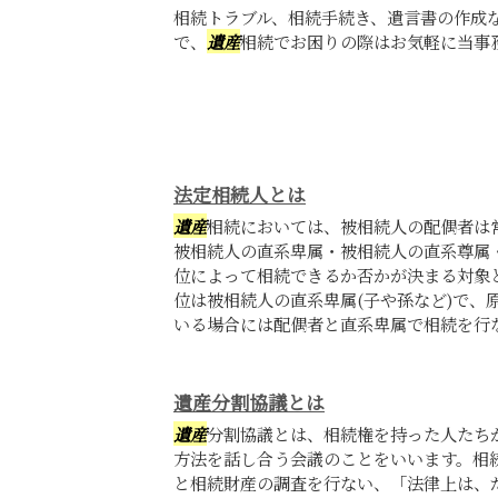
相続トラブル、相続手続き、遺言書の作成
で、
遺産
相続でお困りの際はお気軽に当事
法定相続人とは
遺産
相続においては、被相続人の配偶者は
被相続人の直系卑属・被相続人の直系尊属
位によって相続できるか否かが決まる対象
位は被相続人の直系卑属(子や孫など)で、
いる場合には配偶者と直系卑属で相続を行ない
遺産分割協議とは
遺産
分割協議とは、相続権を持った人たち
方法を話し合う会議のことをいいます。相
と相続財産の調査を行ない、「法律上は、