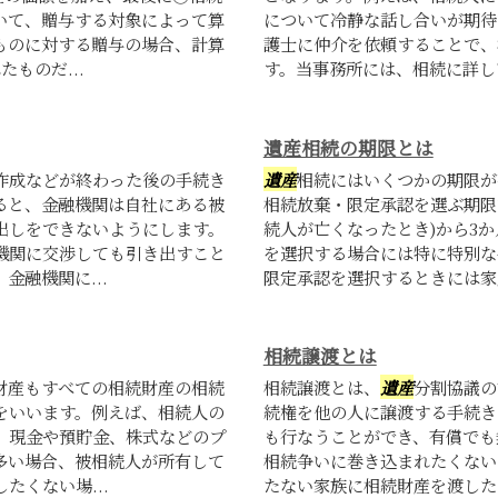
いて、贈与する対象によって算
について冷静な話し合いが期待
ものに対する贈与の場合、計算
護士に仲介を依頼することで、
ものだ...
す。当事務所には、相続に詳しい
遺産相続の期限とは
作成などが終わった後の手続き
遺産
相続にはいくつかの期限が
ると、金融機関は自社にある被
相続放棄・限定承認を選ぶ期限
出しをできないようにします。
続人が亡くなったとき)から3
機関に交渉しても引き出すこと
を選択する場合には特に特別な
融機関に...
限定承認を選択するときには家庭
相続譲渡とは
財産もすべての相続財産の相続
相続譲渡とは、
遺産
分割協議の
をいいます。例えば、相続人の
続権を他の人に譲渡する手続き
、現金や預貯金、株式などのプ
も行なうことができ、有償でも
多い場合、被相続人が所有して
相続争いに巻き込まれたくない
たくない場...
たない家族に相続財産を渡したい