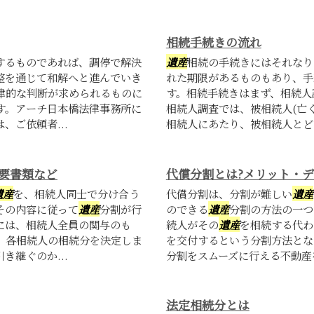
相続手続きの流れ
するものであれば、調停で解決
遺産
相続の手続きにはそれなり
整を通じて和解へと進んでいき
れた期限があるものもあり、手
律的な判断が求められるものに
す。相続手続きはまず、相続人
す。アーチ日本橋法律事務所に
相続人調査では、被相続人(亡
ご依頼者...
相続人にあたり、被相続人とどの
要書類など
代償分割とは?メリット・
遺産
を、相続人同士で分け合う
代償分割は、分割が難しい
遺産
その内容に従って
遺産
分割が行
のできる
遺産
分割の方法の一つ
には、相続人全員の関与のも
続人がその
遺産
を相続する代わ
、各相続人の相続分を決定しま
を交付するという分割方法とな
継ぐのか...
分割をスムーズに行える不動産を
法定相続分とは