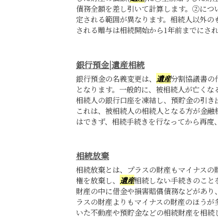
債務全額を差し引いて計算します。②につ
定される範囲が異なります。相続人以外の
される贈与は相続開始から1年前までにされた
銀行預金|遺産相続
銀行預金の名義変更は、
遺産
分割協議書の
となります。一般的に、被相続人が亡くな
相続人の銀行口座を凍結し、預貯金の引き
これは、被相続人の相続人となる方が金融
はできず、相続手続きを行なってから再度、金
相続放棄
相続放棄とは、プラスの財産もマイナスの
権を放棄し、
遺産
相続しない手続きのこと
財産の中に借金や損害賠償債務などがあり
ラスの財産よりもマイナスの財産のほうが
いた不動産や預貯金などの相続財産を相続し