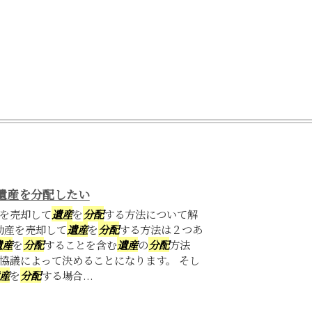
遺産を分配したい
を売却して
遺産
を
分配
する方法について解
動産を売却して
遺産
を
分配
する方法は２つあ
遺産
を
分配
することを含む
遺産
の
分配
方法
協議によって決めることになります。 そし
産
を
分配
する場合...