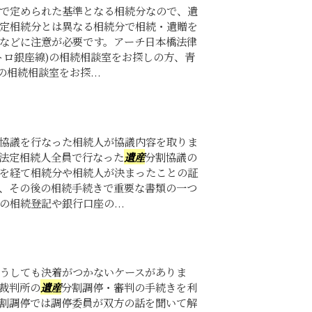
で定められた基準となる相続分なので、遺
定相続分とは異なる相続分で相続・遺贈を
などに注意が必要です。アーチ日本橋法律
トロ銀座線)の相続相談室をお探しの方、青
相続相談室をお探...
協議を行なった相続人が協議内容を取りま
法定相続人全員で行なった
遺産
分割協議の
を経て相続分や相続人が決まったことの証
、その後の相続手続きで重要な書類の一つ
相続登記や銀行口座の...
うしても決着がつかないケースがありま
裁判所の
遺産
分割調停・審判の手続きを利
割調停では調停委員が双方の話を聞いて解