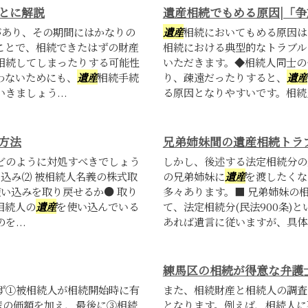
とに解説
遺産相続でもめる原因|「
があり、その期間にはかなりの
遺産
相続においてもめる原因は
ことで、相続できたはずの財産
相続における典型的なトラブル
相続してしまったりする可能性
いただきます。◆相続人同士の
わないためにも、
遺産
相続手続
り、疎遠だったりすると、
遺産
きましょう...
る原因となりやすいです。相続人
方法
兄弟姉妹間の遺産相続トラ
どのように対処すべきでしょう
しかし、後述する法定相続分の
い込み⑵ 被相続人名義の株式取
の兄弟姉妹に
遺産
を渡したくな
い込みを取り戻せるか● 取り
多々あります。■ 兄弟姉妹の
相続人の
遺産
を使い込んでいる
て、法定相続分(民法900条)
...
あれば遺言に従いますが、具体的
練馬区の相続が得意な弁護
ず①被相続人が相続開始時に有
また、相続財産と相続人の調査
産の価額を加え、最後に③相続
となります。例えば、相続人に