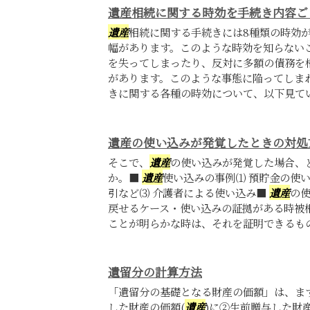
遺産相続に関する時効を手続き内容ご
遺産
相続に関する手続きには8種類の時効
幅があります。このような時効を知らない
を失ってしまったり、反対に多額の債務を
があります。このような事態に陥ってしま
きに関する各種の時効について、以下見てい
遺産の使い込みが発覚したときの対処
そこで、
遺産
の使い込みが発覚した場合、
か。■
遺産
使い込みの事例⑴ 預貯金の使
引など⑶ 介護者による使い込み■
遺産
の使
戻せるケース・使い込みの証拠がある時被
ことが明らかな時は、それを証明できるものを
遺留分の計算方法
「遺留分の基礎となる財産の価額」は、ま
した財産の価額(
遺産
)に②生前贈与した財