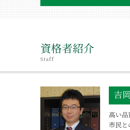
相続 同居期間
相続 相談 品川区
相続 争い
相続 どこに相談
遺産相続
資格者紹介
後見人 弁護士
不当利得返還 遺留分
Staff
不当利得返還 意味
相続
相続 遺贈 違い
相続 遺産分割協議書
吉岡
相続放棄 受理されない
相続 同時死亡
相続 独身
高い品
中央区 相続 相談
相続 どこまで
市民と