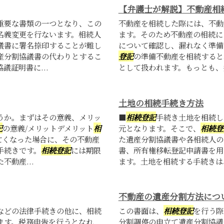
【弁護士が解説】不動産相
重要な書類の一つとなり、この
不動産を相続した際には、不動
名義変更を行ないます。相続人
ます。そのため不動産の相続に
議書に署名捺印することが難し
について確認し、漏れなく準備
産分割協議書の代わりとするこ
登記
の準備不動産を相続すると
証明書に...
として扱われます。もっとも、共
土地の相続手続き方法
うか。まずはその意義、メリッ
■
相続登記
手続き土地を相続し
記
の意義/メリットデメリット
相
元となります。そこで、
相続登
亡くなった場合に、その不動産
た遺産分割協議書や各相続人の
手続きです。
相続登記
には期限
書、所有権移転登記申請書を用
動産...
ます。土地を相続する手続きは、
不動産の遺産分割方法につ
などの法律手続きの他に、相続
この書面は、
相続登記
を行う際
ます。税務申告を行うとなれ
分割調停の申立て遺産分割協議