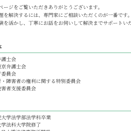
不動産相続 建物
ページをご覧いただきありがとうございます。
不動産相続 生前贈与
題を解決するには、専門家にご相談いただくのが一番です
不動産相続 方法
験を活かし、丁寧にお話をお伺いして解決までサポートい
不動産相続手続き 費用
体
弁護士会
東京弁護士会
育委員会
者・障害者の権利に関する特別委員会
被害者支援委員会
院大学法学部法学科卒業
大学法科大学院修了