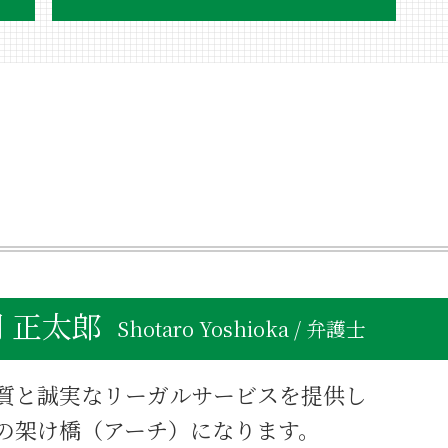
不動産相続 税金
分割方法 不動産
不動産相続 世田谷区
不動産相続
不動産相続 目黒区
遺産 分割 割合
不動産相続 対策
不動産相続 会社設立
不動産相続 弁護士費用
不動産相続 相談 弁護士
不動産相続登記 いつまで
 正太郎
不動産相続 揉める
Shotaro Yoshioka / 弁護士
不動産相続 売却 相談
不動産相続 品川区
質と誠実なリーガルサービスを提供し
死亡 不動産相続
不動産 親名義
の架け橋（アーチ）になります。