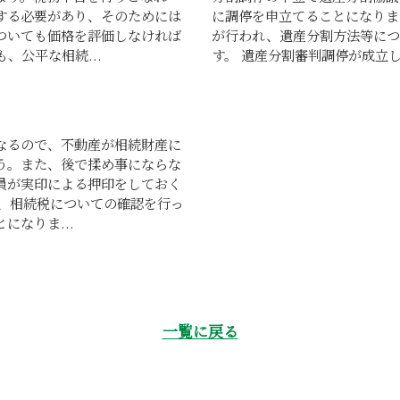
する必要があり、そのためには
に調停を申立てることになりま
ついても価格を評価しなければ
が行われ、遺産分割方法等につ
、公平な相続...
す。 遺産分割審判調停が成立し
なるので、不動産が相続財産に
う。また、後で揉め事にならな
員が実印による押印をしておく
ら、相続税についての確認を行っ
になりま...
一覧に戻る