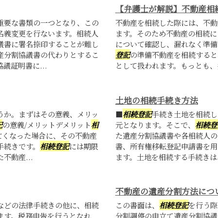
【弁護士が解説】不動産相
重要な書類の一つとなり、この
不動産を相続した際には、不動
名義変更を行ないます。相続人
ます。そのため不動産の相続に
議書に署名捺印することが難し
について確認し、漏れなく準備
産分割協議書の代わりとするこ
登記
の準備不動産を相続すると
証明書に...
として扱われます。もっとも、共
土地の相続手続き方法
うか。まずはその意義、メリッ
■
相続登記
手続き土地を相続し
記
の意義/メリットデメリット
相
元となります。そこで、
相続登
亡くなった場合に、その不動産
た遺産分割協議書や各相続人の
手続きです。
相続登記
には期限
書、所有権移転登記申請書を用
動産...
ます。土地を相続する手続きは、
不動産の遺産分割方法につ
などの法律手続きの他に、相続
この書面は、
相続登記
を行う際
ます。税務申告を行うとなれ
分割調停の申立て遺産分割協議