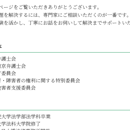
遺産 分配
ページをご覧いただきありがとうございます。
不動産相続 注意点
題を解決するには、専門家にご相談いただくのが一番です
相続 不動産登記
験を活かし、丁寧にお話をお伺いして解決までサポートい
遺産分割方法 決定
体
弁護士会
東京弁護士会
育委員会
者・障害者の権利に関する特別委員会
被害者支援委員会
院大学法学部法学科卒業
大学法科大学院修了