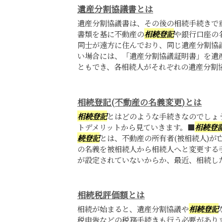
遺産分割協議書とは
遺産分割協議書は、その後の相続手続きで
書類を基に不動産の
相続登記
や銀行口座の
同士が遠方に住んでおり、同じ遺産分割協
い場合には、「遺産分割協議証明書」を遺
ともでき、各相続人がそれぞれの遺産分割協議
相続登記(不動産の名義変更)とは
相続登記
とはどのような手続きなのでしょ
トデメリットから見ていきます。■
相続登
続登記
とは、不動産の所有者(被相続人)が
の名義を被相続人から相続人へと変更する
が設定されていないからか、最近、相続した不
相続税評価額とは
相続が始まると、遺産分割協議や
相続登記
税申告などの税務手続きも行う必要があり