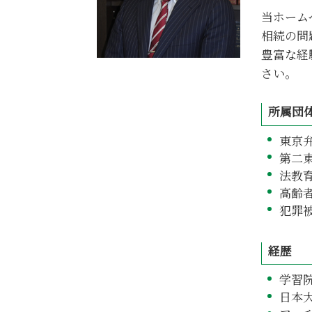
相続 借金
当ホーム
中央区 相続 相談
相続の問
相続 同意書
相続放棄 受理されない
豊富な経
さい。
所属団
東京
第二
法教
高齢
犯罪
経歴
学習
日本