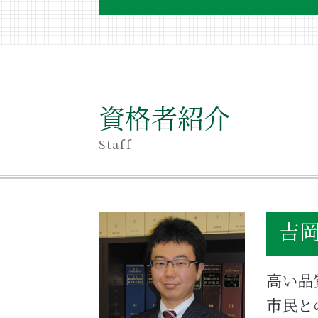
遺産相続手続き
相続 独身
不当利得返還請求 時効
相続 罰金
不当利得返還請求 無視
資格者紹介
相続 受け取らない
不当利得返還請求訴訟 費用
Staff
相続 売却
相続 同居期間
相続 アパート
相続登記 義務化 いつから
吉岡
不当利得返還請求 要件
相続放棄手続き 自分で
相続放棄手続き 必要書類
高い品
相続 同時死亡
相続 いとこ
市民と