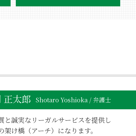
不動産相続登記 費用
不動産相続登記 自分で
不動産相続 揉める
不動産相続 課税価格
不動産相続 方法
不動産相続 期限
不動産相続登記 いつまで
不動産相続 生前贈与
不動産相続 対策
不動産相続 手続き 必要書類
遺産 分割
 正太郎
不動産相続登記 登録免許税
Shotaro Yoshioka / 弁護士
売却 不動産 節税
不動産相続手続き 自分で
質と誠実なリーガルサービスを提供し
不動産相続 分割方法
不動産相続 会社設立
の架け橋（アーチ）になります。