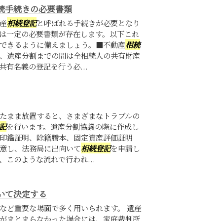
続手続きの必要書類
産
相続登記
と呼ばれる手続きが必要となり
は一定の必要書類が存在します。以下これ
できるように備えましょう。■不動産
相続
、遺産分割までの間は全相続人の共有財産
有名義の登記を行う必...
たまま放置すると、さまざまなトラブルの
記
を行います。遺産分割協議の際に作成し
印鑑証明、除籍謄本、固定資産評価証明
意し、法務局に出向いて
相続登記
を申請し
このような流れで行われ...
いて決定する
など重要な場面で多く用いられます。 遺産
がまとまらなかった場合には、家庭裁判所