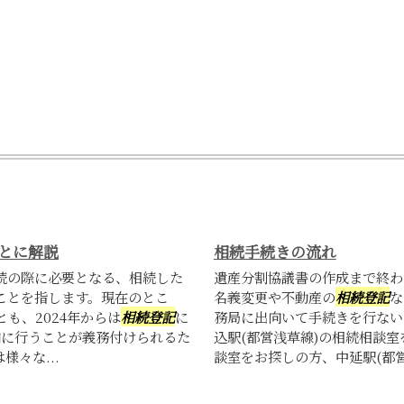
とに解説
相続手続きの流れ
続の際に必要となる、相続した
遺産分割協議書の作成まで終わ
ことを指します。現在のとこ
名義変更や不動産の
相続登記
な
も、2024年からは
相続登記
に
務局に出向いて手続きを行ない
内に行うことが義務付けられるた
込駅(都営浅草線)の相続相談室
々な...
談室をお探しの方、中延駅(都営浅