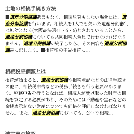
土地の相続手続き方法
■
遺産分割協議
遺言もなく、相続放棄もしない場合には、
遺
産分割協議
を行います。相続人を1人でも欠いた遺産分割審判
は無効となる(大阪高決昭41・6・6)とされていることから、
遺産分割協議
においても共同相続人全員で行わなければなり
ません。
遺産分割協議
が終了したら、その内容を
遺産分割協
議
書に記します。■相続税の申告相続に...
相続税評価額とは
相続が始まると、
遺産分割協議
や相続登記などの法律手続き
の他に、相続税申告などの税務手続きも行う必要がありま
す。税務申告を行うとなれば、相続人が受け取った財産の相
続を算定する必要があり、そのためには不動産や宝石などの
金銭表示がない財産についても価格を評価しなければなりま
せん。また、
遺産分割協議
においても、公平な相続...
遺言書の検認