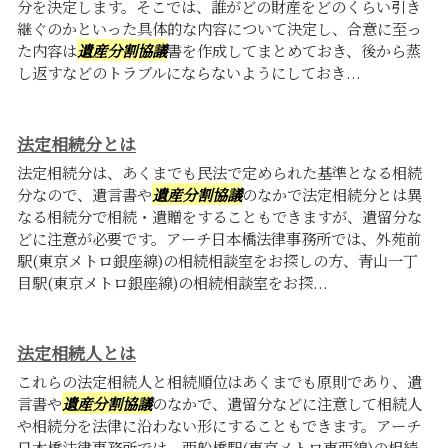
分を決定します。そこでは、誰がどの財産をどのくらい引き
継ぐのかといった具体的な内容について決定し、合意に至っ
た内容は
遺産分割協議
書を作成してまとめておき、後から蒸
し返すなどのトラブルにならないようにしておき...
法定相続分とは
法定相続分は、あくまでも民法で定められた基準となる相続
分なので、遺言書や
遺産分割協議
のなかで法定相続分とは異
なる相続分で相続・遺贈をすることもできますが、遺留分な
どに注意が必要です。アーチ日本橋法律事務所では、外苑前
駅(東京メトロ銀座線)の相続相談室をお探しの方、青山一丁
目駅(東京メトロ銀座線)の相続相談室をお探...
法定相続人とは
これらの法定相続人と相続順位はあくまでも原則であり、遺
言書や
遺産分割協議
のなかで、遺留分などに注意して相続人
や相続分を法律に沿わない形にすることもできます。アーチ
日本橋法律事務所では、西船橋駅(東京メトロ東西線)の相続