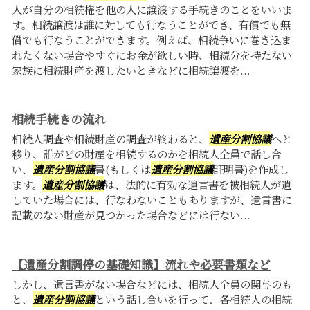
人が自分の相続権を他の人に譲渡する手続きのことをいいま
す。相続譲渡は誰に対しても行なうことができ、有償でも無
償でも行なうことができます。例えば、相続争いに巻き込ま
れたくない場合やすぐにお金が欲しい時、相続分を持たない
家族に相続財産を渡したいときなどに相続譲渡を...
相続手続きの流れ
相続人調査や相続財産の調査が終わると、
遺産分割協議
へと
移り、誰がどの財産を相続するのかを相続人全員で話し合
い、
遺産分割協議
書(もしくは
遺産分割協議
証明書)を作成し
ます。
遺産分割協議
は、法的に有効な遺言書を被相続人が遺
していた場合には、行なわないこともありますが、遺言書に
記載のない財産が見つかった場合などには行ない...
【遺産分割調停の基礎知識】流れや必要書類など
しかし、遺言書がない場合などには、相続人全員の関与のも
と、
遺産分割協議
という話し合いを行って、各相続人の相続