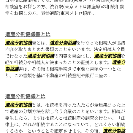
相談室をお探しの方、渋谷駅(東京メトロ銀座線)の相続相談
室をお探しの方、表参道駅(東京メトロ銀座...
遺産分割協議書とは
遺産分割協議
書とは、
遺産分割協議
を行なった相続人が協議
内容を取りまとめた書類のことをいいます。法定相続人全員
で行なった
遺産分割協議
の内容を書面化し、
遺産分割協議
を
経て相続分や相続人が決まったことの証拠とします。
遺産分
割協議
書は、その後の相続手続きで重要な書類の一つとな
り、この書類を基に不動産の相続登記や銀行口座の...
遺産分割協議とは
遺産分割協議
とは、相続権を持った人たちが全員集まった上
で遺産の分割方法を話し合う会議のことをいいます。相続が
発生したら、まずは相続人と相続財産の調査を行ない、「法
律上は、だれが相続することになっていて、どれくらい相続
するのか」ということを確定させます。その後、
遺産分割協