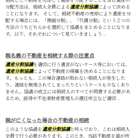
分配方法は、相続人全員による
遺産分割協議
によって決める
ことになります。 そして、相続不動産の売却により遺産を分
配する場合には、「換価分割」、「代償分割」という２つの
方法のうちどちらかを選択して協議をまとめることになりま
す。以下、それぞれについて見ていきましょう...
親名義の不動産を相続する際の注意点
遺産分割協議
を適切に行う遺言がないケース等においては、
遺産分割協議
によって不動産の帰属を決めることになりま
す。もっとも、この場合連絡が取れない相続人が発生した
り、連絡を無視されてしまったりというケースも少なくあり
ません。協議の成立には相続人のすべてが同意する必要があ
るため、説得や不在者財産管理人の選任申立など適切...
親が亡くなった場合の不動産の相続
このような協議を
遺産分割協議
と呼んでおり、これは相続人
全員で行う必要があります。このとき、当該不動産を誰が所