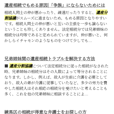
遺産相続でもめる原因|「争族」にならないためには
相続人同士の仲が悪かったり、疎遠だったりすると、
遺産分
割協議
がスムーズに進まないため、もめる原因となりやすい
です。相続人同士の仲が悪いと互いの主張を一歩も譲らない
ということも珍しくありません。法定相続分では兄弟姉妹の
相続分は均等であると定められていますが、仲が悪いと、何
かしらイチャモンのようなものをつけて少しでも...
兄弟姉妹間の遺産相続トラブルを解決する方法
■
遺産分割協議
について法定相続分に従った相続がなされた
時、兄弟姉妹の相続分はその人数によって等分されることに
なります。しかし、例えば、故人が生前に介護を必要として
おり、故人の弟が介護に従事していたなど、多少の労力を費
やした相続人はそれ相応の相続分を受けたいと考えることも
多く、これを他の兄弟姉妹に相談することによ...
練馬区の相続が得意な弁護士をお探しの方