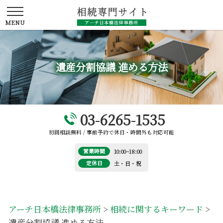
遺産分割協議 進める方法
03-6265-1535
初回相談無料 / 事前予約で休日・時間外も対応可能
営業時間
10:00~18:00
定休日
土・日・祝
アーチ日本橋法律事務所
>
相続に関するキーワード
>
遺産分割協議 進める方法