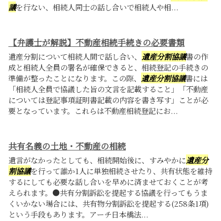
議
を行ない、相続人同士の話し合いで相続人や相...
【弁護士が解説】不動産相続手続きの必要書類
遺産分割について相続人間で話し合い、
遺産分割協議
書の作
成と相続人全員の署名が確保できると、相続登記の手続きの
準備が整ったことになります。この際、
遺産分割協議
書には
「相続人全員で協議した旨の文言を記載すること」「不動産
については登記事項証明書記載の内容を書き写す」ことが必
要となっています。これらは不動産相続登記にお...
共有名義の土地・不動産の相続
遺言がなかったとしても、相続開始後に、すみやかに
遺産分
割協議
を行って誰か1人に単独相続させたり、共有状態を維持
するにしても必要な話し合いを早めに済ませておくことが考
えられます。●共有分割訴訟を提起する協議を行ってもうま
くいかない場合には、共有物分割訴訟を提起する(258条1項)
という手段もあります。アーチ日本橋法...