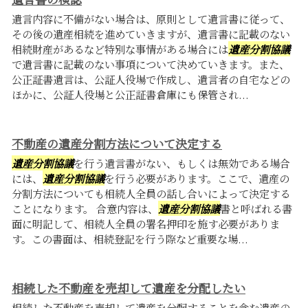
遺言内容に不備がない場合は、原則として遺言書に従って、
その後の遺産相続を進めていきますが、遺言書に記載のない
相続財産があるなど特別な事情がある場合には
遺産分割協議
で遺言書に記載のない事項について決めていきます。また、
公正証書遺言は、公証人役場で作成し、遺言者の自宅などの
ほかに、公証人役場と公正証書倉庫にも保管され...
不動産の遺産分割方法について決定する
遺産分割協議
を行う遺言書がない、もしくは無効である場合
には、
遺産分割協議
を行う必要があります。ここで、遺産の
分割方法についても相続人全員の話し合いによって決定する
ことになります。 合意内容は、
遺産分割協議
書と呼ばれる書
面に明記して、相続人全員の署名押印を施す必要がありま
す。この書面は、相続登記を行う際など重要な場...
相続した不動産を売却して遺産を分配したい
相続した不動産を売却して遺産を分配することを含む遺産の