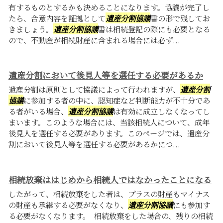
有するものとするかも決めることになります。協議が完了し
たら、合意内容を証拠として
遺産分割協議
書の形で残してお
きましょう。
遺産分割協議
書は相続登記の際にも必要となる
ので、不動産が相続財産に含まれる場合には必ず...
遺産分割において後見人等を選任する必要があるか
遺産分割は原則として協議によって行われますが、
遺産分割
協議
に参加する者の中に、認知症など判断能力が不十分であ
る者がいる場合、
遺産分割協議
は有効に成立しなくなってし
まいます。このような場合には、当該相続人について、成年
後見人を選任する必要があります。このページでは、遺産分
割において後見人等を選任する必要があるかにつ...
相続放棄ははじめから相続人ではなかったことになる
したがって、相続放棄をした者は、プラスの財産もマイナス
の財産も承継する必要がなくなり、
遺産分割協議
にも参加す
る必要がなくなります。 相続放棄をした場合の、残りの相続