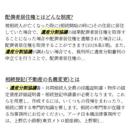
配偶者居住権とはどんな制度?
被相続人が亡くなった際に(相続開始の時に)その住居に居住
していた場合で、
遺産分割協議
の結果配偶者居住権を取得す
ることになった場合や配偶者居住権を遺贈された場合には、
配偶者居住権を取得することができます(1028条1項)。また、
遺産分割協議
が調わない場合でも、裁判所に遺産分割審判の
申立てを行うことで、配偶者居住権の...
相続登記(不動産の名義変更)とは
・
遺産分割協議
書・共同相続人全員の印鑑証明書・物件の固
定資産評価証明書・相続登記申請書が必要となります。これ
らを用意し、作成するには、いくつもの役場をまわったり、
相続に関する専門的知識を要します。相続の専門家が在籍す
る当事務所にお任せください。アーチ日本橋法律事務所で
は、上野広小路駅(東京メトロ銀座線)、上野駅(...