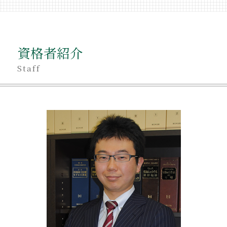
不動産相続 遺産分割協議
相続 後見人 をつけない
不動産相続 揉める
相続 印鑑証明
不動産売却 親名義
相続 独身
遺産 分けない
相続 独身 子供なし
資格者紹介
親名義 相続 不動産
不当利得返還請求 要件
相続 不動産売却 税金
Staff
不当利得返還請求 無視
不動産相続手続き 費用
相続 意味
不動産相続登記 必要書類
相続 争い
不動産相続 弁護士費用
相続登記
不動産相続 売却 節税
相続 売却 税金
不動産相続 節税方法
相続 相談 目黒区
生活保護 不動産相続
不当利得返還 意味
分割方法 不動産
不当利得返還 相続
不動産相続 税金対策
相続 委任状
相続 不動産 名義変更
相続 相談 品川区
不動産相続登記 費用
相続 受け取らない
不動産相続 共有名義
遺産 受け取り方