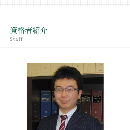
相続 不動産取得税
不当利得返還請求
不動産相続 売却 確定申告
不当利得返還 損害賠償
不動産相続 売却 節税
不当利得返還請求 差し押さえ
親名義 不動産 売却
後見人 弁護士
資格者紹介
不動産相続手続き 必要書類
相続 借金
遺産 分けない
Staff
相続登記 義務化 いつから
不動産相続 方法
相続 受け取り方
不動産相続 生前贈与
相続 意味
不動産相続手続き 期限
相続 譲渡
不動産相続 遺産分割協議
相続 独身
不動産相続 売却 相談
相続 売却 税金
不動産相続 対策
相続
生前 不動産相続
相続 後から借金
不動産相続 手順
相続 同居
不動産相続 生命保険
遺産相続手続き
遺産分割方法
相続 相談 目黒区
不動産相続 孫
親名義 相続 不動産