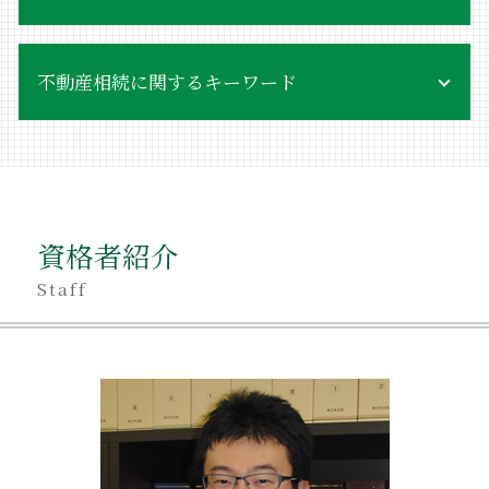
遺産相続手続き
不動産相続に関するキーワード
不当利得返還請求 要件
相続放棄手続き 自分で
遺産分割協議 進める方法
不動産相続登記 必要書類 法務局
相続 どこに相談
不動産相続 目黒区
相続 受け取らない
生活保護 不動産相続
相続放棄 受理されない
売却 不動産 節税
相続 後から借金
資格者紹介
相続 不動産登記
相続 どこまで
遺産分割方法
Staff
相続 同意書
不動産相続登記 登録免許税
相続 遺贈 違い
不動産相続手続き 自分で
不当利得返還請求 やり方
不動産相続 手続き
相続 いとこ
生前 不動産相続
相続 アパート
不動産相続 課税価格
相続 売却 税金
不動産相続 海外在住
相続 同時死亡
不動産相続 代償分割