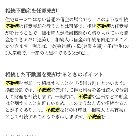
相続不動産を任意売却
住宅ローンではない普通の借金の場合でも、このような相続
不動産
の任意売却を行うことは可能で、相続
不動産
の任意売
却を行うことで、被相続人が金融機関から借り入れていた資
金をできるだけ返済し、相続人は借金の相続を回避すること
ができます。例えば、父(会社員)・母(専業主婦)・子(学生)の
3人家族で、一家の大黒柱である父が亡...
相続した不動産を売却するときのポイント
不動産
を売却して相続することを「換価分割」といいます。
換価分割では、
不動産
を売却して得た利益を各相続人で分割
して財産を相続します。一般的に、
不動産
や宝石などの財産
は分割することが難しいため、このような方式で相続するこ
とが多くあります。
不動産
などの財産は「相続人の共有物」
として相続することもできはしますが、
不動産
を...