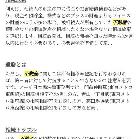
例えば、相続人の財産の中に借金や損害賠償債務などがあ
り、現金や預貯金、株式などのプラスの財産よりもマイナス
の財産のほうが多い場合、被相続人が所有していた
不動産
や
預貯金などの相続財産を相続したくない場合などに相続放棄
を選択します。相続放棄は、相続の開始を知った時から3か月
以内に行なう必要があり、必要書類を準備して家...
遺贈とは
ただし、
不動産
に関しては所有権移転登記を行なわなけれ
ば、第三者に対して対抗することができないので注意が必要
です。アーチ日本橋法律事務所では、門前仲町駅(東京メトロ
東西線)の相続相談室をお探しの方、青山一丁目駅(東京メト
ロ銀座線)の相続相談室をお探しの方、高田馬場駅(東京メト
ロ東西線)の相続相談室をお探しの方など東...
相続トラブル
また、
不動産
など複数の相続人で公平に分けることが難しい