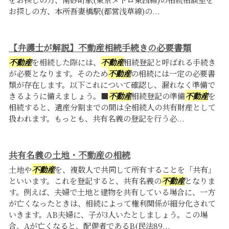
お探しの方、本所吾妻橋駅(都営浅草線)の...
【弁護士が解説】不動産相続手続きの必要書類
不動産
を相続した際には、
不動産
相続登記と呼ばれる手続き
が必要となります。そのため
不動産
の相続には一定の必要書
類が存在します。以下これについて確認し、漏れなく準備で
きるように備えましょう。■
不動産
相続登記の準備
不動産
を
相続すると、遺産分割までの間は全相続人の共有財産として
扱われます。もっとも、共有名義の登記を行う必...
共有名義の土地・不動産の相続
土地や
不動産
を、複数人で共同して所有することを「共有」
といいます。これを登記すると、共有名義の
不動産
となりま
す。例えば、夫婦で土地と建物を共有している場合に、一方
が亡くなったときは、相続によって権利関係が細分化されて
いきます。AB夫婦に、子が3人いたとしましょう。この場
合、Aが亡くなると、配偶者であるB(民法89...