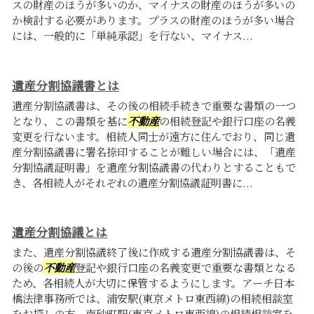
スの財産のほうが多いのか、マイナスの財産のほうが多いの
か検討する必要があります。プラスの財産のほうが多い場合
には、一般的に「単純承認」を行ない、マイナス...
遺産分割協議書とは
遺産分割協議書は、その後の相続手続きで重要な書類の一つ
となり、この書類を基に
不動産
の相続登記や銀行口座の名義
変更を行ないます。相続人同士が遠方に住んでおり、同じ遺
産分割協議書に署名捺印することが難しい場合には、「遺産
分割協議証明書」を遺産分割協議書の代わりとすることもで
き、各相続人がそれぞれの遺産分割協議証明書に...
遺産分割協議とは
また、遺産分割協議終了後に作成する遺産分割協議書は、そ
の後の
不動産
登記や銀行口座の名義変更で重要な書類となる
ため、各相続人が大切に保管するようにします。アーチ日本
橋法律事務所では、浦安駅(東京メトロ東西線)の相続相談室
をお探しの方、南砂町駅(東京メトロ東西線)の相続相談室を