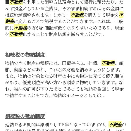
■
不動産
を利用した節税方法現金として銀行に預けたり、た
んす預金としている金銭は、そのまま相続すればその金額に
相続税が課税されます。しかし、
不動産
を購入して現金を
不
動産
に変えることで節税することができます。これは、一般
的に
不動産
の方が評価額が低くなりやすいためであり、現金
を
不動産
化することで財産総額を減らすことがで...
相続税の物納制度
物納できる財産の種類には、国債や株式、社債、
不動産
、船
舶、動産などがあり、これらの財産を納めるようにします。
また、物納の対象となる財産の中にも物納に充てる優先順位
があり、優先順位が高い方から順番に物納していきます。な
お、物納の許可が下りたあとであっても物納を撤回して現金
で納付することもでき、物納はイメージとしては...
相続税の延納制度
延納できる期間は原則として5年となっていますが、
不動産
が
多い場合には最長で20年の延納まで認められています。ただ