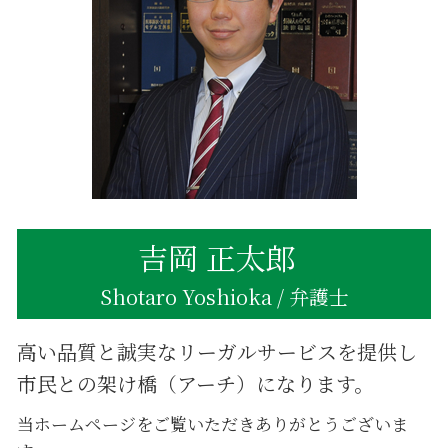
相続 同居期間
遺産 渡したくない
相続 受け取り方
不動産相続 売却
相続 相談 目黒区
不動産相続登記 必要書類
相続 同居
不動産相続登記
不動産相続 売却 節税
不動産相続登記 いつまで
遺産 不動産 売却
吉岡 正太郎
Shotaro Yoshioka / 弁護士
高い品質と誠実なリーガルサービスを提供し
市民との架け橋（アーチ）になります。
当ホームページをご覧いただきありがとうございま