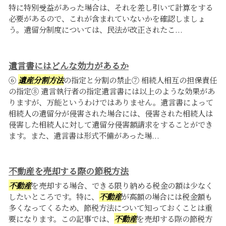
特に特別受益があった場合は、それを差し引いて計算をする
必要があるので、これが含まれていないかを確認しましょ
う。遺留分制度については、民法が改正されたこ...
遺言書にはどんな効力があるか
⑥
遺産分割方法
の指定と分割の禁止⑦ 相続人相互の担保責任
の指定⑧ 遺言執行者の指定遺言書には以上のような効果があ
りますが、万能というわけではありません。遺言書によって
相続人の遺留分が侵害された場合には、侵害された相続人は
侵害した相続人に対して遺留分侵害額請求をすることができ
ます。また、遺言書は形式不備があった場...
不動産を売却する際の節税方法
不動産
を売却する場合、できる限り納める税金の額は少なく
したいところです。特に、
不動産
が高額の場合には税金額も
多くなってくるため、節税方法について知っておくことは重
要になります。この記事では、
不動産
を売却する際の節税方