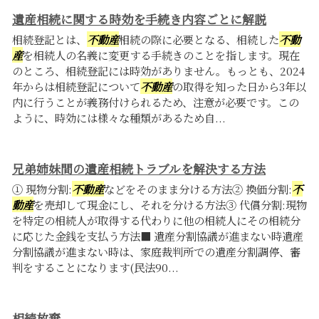
遺産相続に関する時効を手続き内容ごとに解説
相続登記とは、
不動産
相続の際に必要となる、相続した
不動
産
を相続人の名義に変更する手続きのことを指します。現在
のところ、相続登記には時効がありません。もっとも、2024
年からは相続登記について
不動産
の取得を知った日から3年以
内に行うことが義務付けられるため、注意が必要です。この
ように、時効には様々な種類があるため自...
兄弟姉妹間の遺産相続トラブルを解決する方法
① 現物分割:
不動産
などをそのまま分ける方法② 換価分割:
不
動産
を売却して現金にし、それを分ける方法③ 代償分割:現物
を特定の相続人が取得する代わりに他の相続人にその相続分
に応じた金銭を支払う方法■ 遺産分割協議が進まない時遺産
分割協議が進まない時は、家庭裁判所での遺産分割調停、審
判をすることになります(民法90...
相続放棄