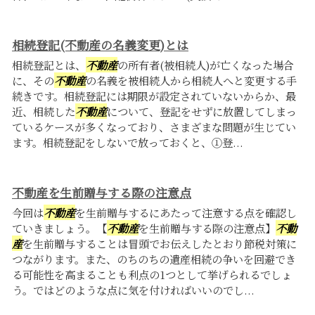
相続登記(不動産の名義変更)とは
相続登記とは、
不動産
の所有者(被相続人)が亡くなった場合
に、その
不動産
の名義を被相続人から相続人へと変更する手
続きです。相続登記には期限が設定されていないからか、最
近、相続した
不動産
について、登記をせずに放置してしまっ
ているケースが多くなっており、さまざまな問題が生じてい
ます。相続登記をしないで放っておくと、①登...
不動産を生前贈与する際の注意点
今回は
不動産
を生前贈与するにあたって注意する点を確認し
ていきましょう。【
不動産
を生前贈与する際の注意点】
不動
産
を生前贈与することは冒頭でお伝えしたとおり節税対策に
つながります。また、のちのちの遺産相続の争いを回避でき
る可能性を高まることも利点の1つとして挙げられるでしょ
う。ではどのような点に気を付ければいいのでし...