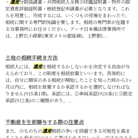
・
遺産
分割協議書・共同相続人全員の印鑑証明書・物件の固
定資産評価証明書・相続登記申請書が必要となります。これ
らを用意し、作成するには、いくつもの役場をまわったり、
相続に関する専門的知識を要します。相続の専門家が在籍す
る当事務所にお任せください。アーチ日本橋法律事務所で
は、上野広小路駅(東京メトロ銀座線)、上野駅(...
土地の相続手続き方法
相続人には、
遺産
を相続するかしないかを決定する自由が与
えられており、この制度を相続放棄といいます。具体的に
は、自分に関係のある相続が開始したことを知った時から3ヶ
月以内に、相続を放棄するか承認するかを選択しなければな
りません(915条1項)。承認には、①単純承認(920条)と②限定
承認(922条)の二種類があり、...
不動産を生前贈与する際の注意点
また、のちのちの
遺産
相続の争いを回避できる可能性を高ま
ることも利点の1つとして挙げられるでしょう。ではどのよう