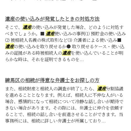
遺産の使い込みが発覚したときの対処方法
そこで、
遺産
の使い込みが発覚した場合、どのように対処す
べきでしょうか。■
遺産
使い込みの事例⑴ 預貯金の使い込み
⑵ 被相続人名義の株式取引など⑶ 介護者による使い込み■
遺産
の使い込みを取り戻せるか● 取り戻せるケース・使い込
みの証拠がある時被相続人の
遺産
を使い込んでいることが明
らかな時は、それを証明できるものを...
練馬区の相続が得意な弁護士をお探しの方
また、相続財産と相続人の調査が終了したら、
遺産
分割協議
を進めることとなります。例えば、相続人に不仲な人がいる
場合、感情的になって相続について冷静な話し合いが期待で
きない場合があります。その際には、弁護士に仲介を依頼す
ることで、相続の話し合いを前進させることができます。当
事務所には、相続に詳しい弁護士が所属しており...