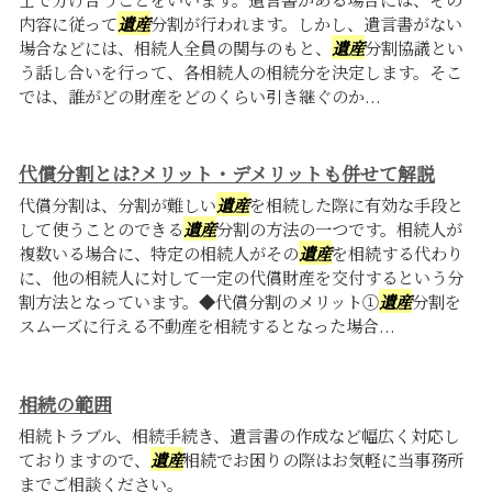
内容に従って
遺産
分割が行われます。しかし、遺言書がない
場合などには、相続人全員の関与のもと、
遺産
分割協議とい
う話し合いを行って、各相続人の相続分を決定します。そこ
では、誰がどの財産をどのくらい引き継ぐのか...
代償分割とは?メリット・デメリットも併せて解説
代償分割は、分割が難しい
遺産
を相続した際に有効な手段と
して使うことのできる
遺産
分割の方法の一つです。相続人が
複数いる場合に、特定の相続人がその
遺産
を相続する代わり
に、他の相続人に対して一定の代償財産を交付するという分
割方法となっています。◆代償分割のメリット①
遺産
分割を
スムーズに行える不動産を相続するとなった場合...
相続の範囲
相続トラブル、相続手続き、遺言書の作成など幅広く対応し
ておりますので、
遺産
相続でお困りの際はお気軽に当事務所
までご相談ください。