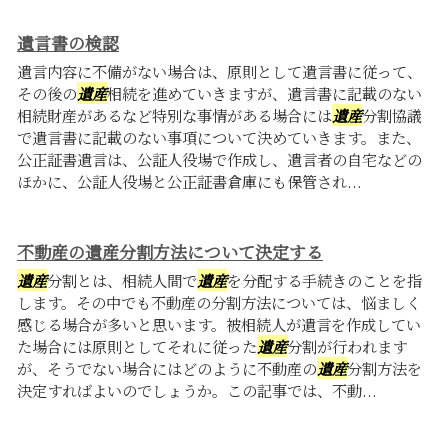
遺言書の検認
遺言内容に不備がない場合は、原則として遺言書に従って、
その後の
遺産
相続を進めていきますが、遺言書に記載のない
相続財産があるなど特別な事情がある場合には
遺産
分割協議
で遺言書に記載のない事項について決めていきます。また、
公正証書遺言は、公証人役場で作成し、遺言者の自宅などの
ほかに、公証人役場と公正証書倉庫にも保管され...
不動産の遺産分割方法について決定する
遺産
分割とは、相続人間で
遺産
を分配する手続きのことを指
します。その中でも不動産の分割方法については、悩ましく
感じる場合が多いと思います。被相続人が遺言を作成してい
た場合には原則としてそれに従った
遺産
分割が行われます
が、そうでない場合にはどのように不動産の
遺産
分割方法を
決定すればよいのでしょうか。この記事では、不動...