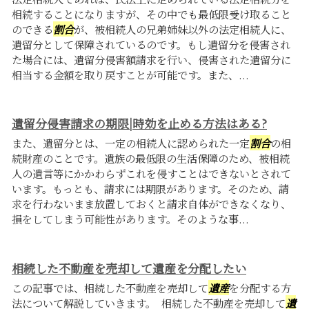
相続することになりますが、その中でも最低限受け取ること
のできる
割合
が、被相続人の兄弟姉妹以外の法定相続人に、
遺留分として保障されているのです。もし遺留分を侵害され
た場合には、遺留分侵害額請求を行い、侵害された遺留分に
相当する金額を取り戻すことが可能です。また、...
遺留分侵害請求の期限|時効を止める方法はある?
また、遺留分とは、一定の相続人に認められた一定
割合
の相
続財産のことです。遺族の最低限の生活保障のため、被相続
人の遺言等にかかわらずこれを侵すことはできないとされて
います。もっとも、請求には期限があります。そのため、請
求を行わないまま放置しておくと請求自体ができなくなり、
損をしてしまう可能性があります。そのような事...
相続した不動産を売却して遺産を分配したい
この記事では、相続した不動産を売却して
遺産
を分配する方
法について解説していきます。 相続した不動産を売却して
遺