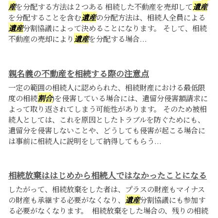
産
を分配する方法は２つある 相続した不動産を売却して
遺産
を分配することを含む
遺産
の分配方法は、相続人全員による
遺産
分割協議によって決めることになります。 そして、相続
不動産の売却により
遺産
を分配する場合...
親名義の不動産を相続する際の注意点
一定の範囲の相続人に認められた、相続財産における最低限
度の相続
割合
)を侵害している場合には、遺留分侵害額請求に
よって取り返されてしまう可能性があります。 そのため被相
続人としては、これを原因としたトラブルを防ぐためにも、
遺留分を侵害しないことや、どうしても侵害が起こる場合に
は事前に相続人に説明をして納得してもらう...
相続放棄ははじめから相続人ではなかったことになる
したがって、相続放棄をした者は、プラスの財産もマイナス
の財産も承継する必要がなくなり、
遺産
分割協議にも参加す
る必要がなくなります。 相続放棄をした場合の、残りの相続