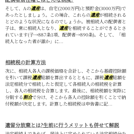
そして、Aの
遺産
は、自宅(2000万円)と預貯金(3000万円)で
あったとしましょう。この場合、これらの
遺産
が相続される
とどのような状況になるのでしょうか。被相続人の配偶者と
子は、常に相続人となり、
遺産
を相続することができるとさ
れています(子→887条1項、配偶者→890条)。そして、「相
続人となった者が誰か」に...
相続税の計算方法
次に、相続人各人の課税価格を合計し、そこから基礎控除額
を引いて課税
遺産
総額を算出するとともに、課税
遺産
総額を
法定相続分で相続したと仮定して各相続人の相続税を計算
し、各人の相続税を合算します。最後に、相続税額を実際に
分割する
割合
で分け、そこから各人の控除額を引くことで納
付税額が決定します。計算した相続税は申告書に記...
遺留分放棄とは?生前に行うメリットも併せて解説
法定相続人であれば、民法上に定められている法定相続分を