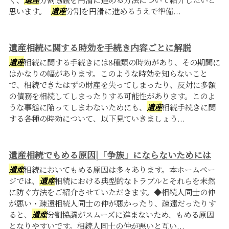
思います。
遺産
分割を円滑に進めるうえで準備...
遺産相続に関する時効を手続き内容ごとに解説
遺産
相続に関する手続きには8種類の時効があり、その期間に
はかなりの幅があります。このような時効を知らないこと
で、相続できたはずの財産を失ってしまったり、反対に多額
の債務を相続してしまったりする可能性があります。このよ
うな事態に陥ってしまわないためにも、
遺産
相続手続きに関
する各種の時効について、以下見ていきましょう...
遺産相続でもめる原因|「争族」にならないためには
遺産
相続においてもめる原因は多々あります。本ホームペー
ジでは、
遺産
相続における典型的なトラブルとそれらを未然
に防ぐ方法をご紹介させていただきます。◆相続人同士の仲
が悪い・疎遠相続人同士の仲が悪かったり、疎遠だったりす
ると、
遺産
分割協議がスムーズに進まないため、もめる原因
となりやすいです。相続人同士の仲が悪いと互い...