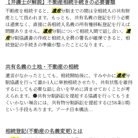
【弁護士が解説】不動産相続手続きの必要書類
不動産を相続すると、
遺産
分割までの間は全相続人の共有財
産として扱われます。もっとも、共有名義の登記を行う必要
は通常なく、直接に各相続人名義の所有権移転登記を行えば
問題ありません。
遺産
分割について相続人間で話し合い、
遺
産
分割協議書の作成と相続人全員の署名が確保できると、相
続登記の手続きの準備が整ったことになります。...
共有名義の土地・不動産の相続
遺言がなかったとしても、相続開始後に、すみやかに
遺産
分
割協議を行って誰か1人に単独相続させたり、共有状態を維持
するにしても必要な話し合いを早めに済ませておくことが考
えられます。●共有分割訴訟を提起する協議を行ってもうま
くいかない場合には、共有物分割訴訟を提起する(258条1項)
という手段もあります。アーチ日本橋法...
相続登記(不動産の名義変更)とは