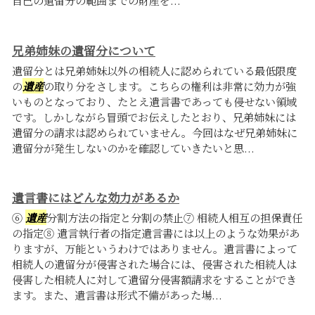
兄弟姉妹の遺留分について
遺留分とは兄弟姉妹以外の相続人に認められている最低限度
の
遺産
の取り分をさします。こちらの権利は非常に効力が強
いものとなっており、たとえ遺言書であっても侵せない領域
です。しかしながら冒頭でお伝えしたとおり、兄弟姉妹には
遺留分の請求は認められていません。今回はなぜ兄弟姉妹に
遺留分が発生しないのかを確認していきたいと思...
遺言書にはどんな効力があるか
⑥
遺産
分割方法の指定と分割の禁止⑦ 相続人相互の担保責任
の指定⑧ 遺言執行者の指定遺言書には以上のような効果があ
りますが、万能というわけではありません。遺言書によって
相続人の遺留分が侵害された場合には、侵害された相続人は
侵害した相続人に対して遺留分侵害額請求をすることができ
ます。また、遺言書は形式不備があった場...