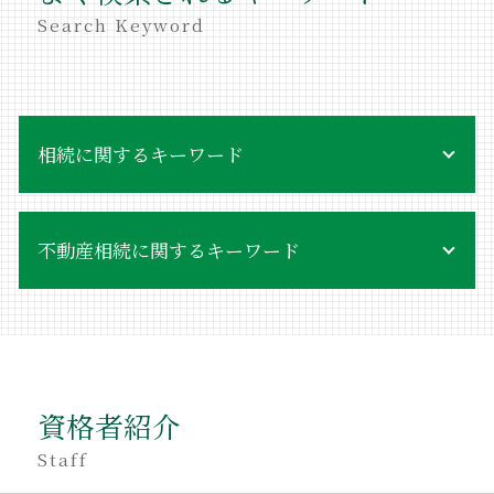
Search Keyword
相続に関するキーワード
不当利得返還 債権
不動産相続に関するキーワード
相続 受け取り方
相続放棄 受理されない
後見人 弁護士
不動産相続 やり方
相続 罰金
親名義 不動産 売却
世田谷区 相続 相談
遺産分割方法
相続 遺贈 違い
不動産相続 弁護士
相続 印鑑証明
資格者紹介
不動産相続手続き 費用
遺産相続手続き
不動産相続登記 自分で
Staff
不当利得返還請求 要件
不動産相続 相談