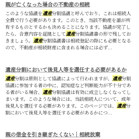
親が亡くなった場合の不動産の相続
このような協議を
遺産
分割協議と呼んでおり、これは相続人
全員で行う必要があります。このとき、当該不動産を誰が所
有するものとするかも決めることになります。協議が完了し
たら、合意内容を証拠として
遺産
分割協議書の形で残してお
きましょう。
遺産
分割協議書は相続登記の際にも必要となる
ので、不動産が相続財産に含まれる場合には必ず...
遺産分割において後見人等を選任する必要があるか
遺産
分割は原則として協議によって行われますが、
遺産
分割
協議に参加する者の中に、認知症など判断能力が不十分であ
る者がいる場合、
遺産
分割協議は有効に成立しなくなってし
まいます。このような場合には、当該相続人について、成年
後見人を選任する必要があります。このページでは、
遺産
分
割において後見人等を選任する必要があるかにつ...
親の借金を引き継ぎたくない｜相続放棄