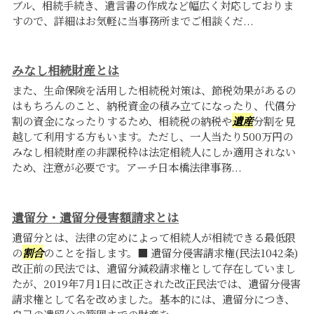
ブル、相続手続き、遺言書の作成など幅広く対応しておりま
すので、詳細はお気軽に当事務所までご相談くだ...
みなし相続財産とは
また、生命保険を活用した相続税対策は、節税効果があるの
はもちろんのこと、納税資金の積み立てになったり、代償分
割の資金になったりするため、相続税の納税や
遺産
分割を見
越して利用する方もいます。ただし、一人当たり500万円の
みなし相続財産の非課税枠は法定相続人にしか適用されない
ため、注意が必要です。アーチ日本橋法律事務...
遺留分・遺留分侵害額請求とは
遺留分とは、法律の定めによって相続人が相続できる最低限
の
割合
のことを指します。■ 遺留分侵害請求権(民法1042条)
改正前の民法では、遺留分減殺請求権として存在していまし
たが、2019年7月1日に改正された改正民法では、遺留分侵害
請求権として名を改めました。基本的には、遺留分につき、
自己の遺留分の範囲までの財産を...