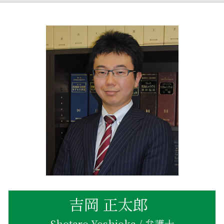
相続 運用
不動産相続 遺産分割協議
相続 借金
遺産 渡してくれない
相続 遺産分割協議書
親名義 相続 不動産
不当利得返還請求とは
不動産相続登記 費用
相続 独身
不動産相続 相場
相続
不動産相続 税金
相続 相談 品川区
不動産相続 海外在住
相続放棄 手続き
遺産 分け方 兄弟
不当利得返還請求 無視
不動産相続 節税方法
相続 同意書
不動産相続 知っておきたい
不動産相続 品川区
不動産相続登記 いつまで
不動産相続 分け方
吉岡 正太郎
Shotaro Yoshioka / 弁護士