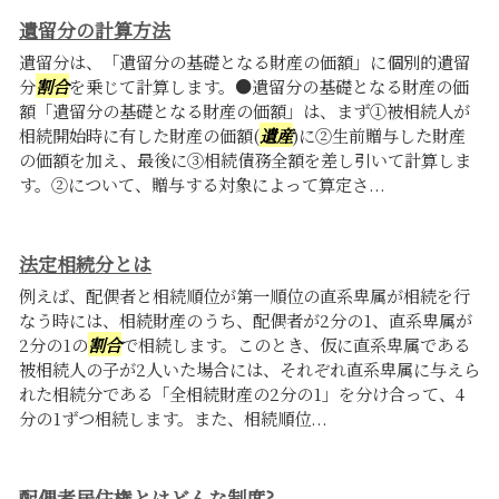
遺留分の計算方法
遺留分は、「遺留分の基礎となる財産の価額」に個別的遺留
分
割合
を乗じて計算します。●遺留分の基礎となる財産の価
額「遺留分の基礎となる財産の価額」は、まず①被相続人が
相続開始時に有した財産の価額(
遺産
)に②生前贈与した財産
の価額を加え、最後に③相続債務全額を差し引いて計算しま
す。②について、贈与する対象によって算定さ...
法定相続分とは
例えば、配偶者と相続順位が第一順位の直系卑属が相続を行
なう時には、相続財産のうち、配偶者が2分の1、直系卑属が
2分の1の
割合
で相続します。このとき、仮に直系卑属である
被相続人の子が2人いた場合には、それぞれ直系卑属に与えら
れた相続分である「全相続財産の2分の1」を分け合って、4
分の1ずつ相続します。また、相続順位...
配偶者居住権とはどんな制度?