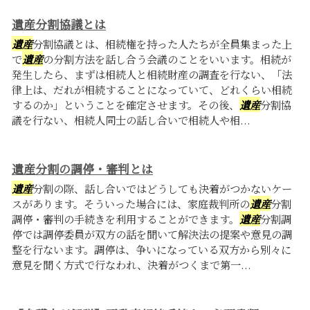
遺産分割協議とは
遺産
分割協議とは、相続権を持った人たちが全員集まった上
で
遺産
の分割方法を話し合う会議のことをいいます。相続が
発生したら、まずは相続人と相続財産の調査を行ない、「法
律上は、だれが相続することになっていて、どれくらい相続
するのか」ということを確定させます。その後、
遺産
分割協
議を行ない、相続人同士の話し合いで相続人や相...
遺産分割の調停・審判とは
遺産
分割の際、話し合いではどうしても決着がつかないケー
スがあります。そういった場合には、家庭裁判所の
遺産
分割
調停・審判の手続きを利用することができます。
遺産
分割調
停では調停委員が双方の話を聞いて解決法の提案や意見の調
整を行ないます。調停は、争いになっている双方から別々に
意見を聞く方式で行なわれ、決着がつくまで第一...