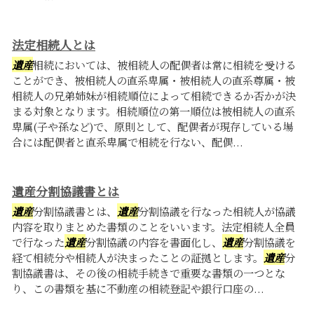
法定相続人とは
遺産
相続においては、被相続人の配偶者は常に相続を受ける
ことができ、被相続人の直系卑属・被相続人の直系尊属・被
相続人の兄弟姉妹が相続順位によって相続できるか否かが決
まる対象となります。相続順位の第一順位は被相続人の直系
卑属(子や孫など)で、原則として、配偶者が現存している場
合には配偶者と直系卑属で相続を行ない、配偶...
遺産分割協議書とは
遺産
分割協議書とは、
遺産
分割協議を行なった相続人が協議
内容を取りまとめた書類のことをいいます。法定相続人全員
で行なった
遺産
分割協議の内容を書面化し、
遺産
分割協議を
経て相続分や相続人が決まったことの証拠とします。
遺産
分
割協議書は、その後の相続手続きで重要な書類の一つとな
り、この書類を基に不動産の相続登記や銀行口座の...