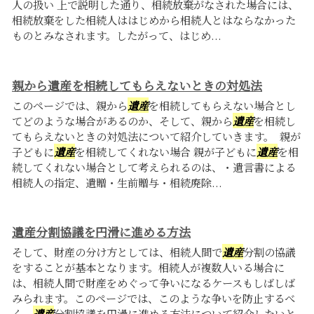
人の扱い 上で説明した通り、相続放棄がなされた場合には、
相続放棄をした相続人ははじめから相続人とはならなかった
ものとみなされます。したがって、はじめ...
親から遺産を相続してもらえないときの対処法
このページでは、親から
遺産
を相続してもらえない場合とし
てどのような場合があるのか、そして、親から
遺産
を相続し
てもらえないときの対処法について紹介していきます。 親が
子どもに
遺産
を相続してくれない場合 親が子どもに
遺産
を相
続してくれない場合として考えられるのは、・遺言書による
相続人の指定、遺贈・生前贈与・相続廃除...
遺産分割協議を円滑に進める方法
そして、財産の分け方としては、相続人間で
遺産
分割の協議
をすることが基本となります。相続人が複数人いる場合に
は、相続人間で財産をめぐって争いになるケースもしばしば
みられます。このページでは、このような争いを防止するべ
く、
遺産
分割協議を円滑に進める方法について紹介したいと