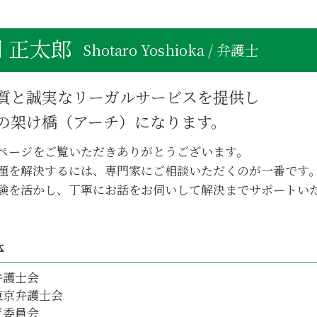
分割方法 不動産
遺産 分割方法
 正太郎
不動産相続 売却 相談
Shotaro Yoshioka / 弁護士
不動産相続 海外在住
不動産相続 相談
質と誠実なリーガルサービスを提供し
不動産相続 揉める
不動産相続登記 必要書類
の架け橋（アーチ）になります。
不動産相続 手続き 期限
ページをご覧いただきありがとうございます。
不動産相続 知っておきたい
題を解決するには、専門家にご相談いただくのが一番です
不動産相続 確定申告
験を活かし、丁寧にお話をお伺いして解決までサポートい
不動産相続 放置
体
弁護士会
東京弁護士会
育委員会