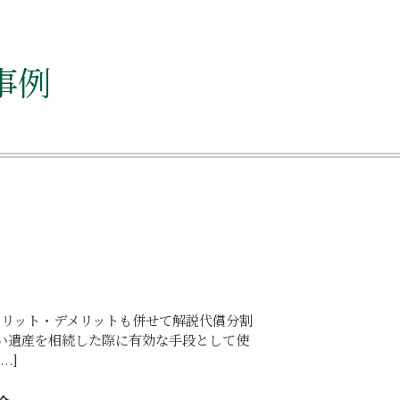
事例
メリット・デメリットも併せて解説代償分割
い遺産を相続した際に有効な手段として使
.]