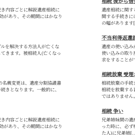
相続 後から借
続き内容ごとに解説遺産相続に
遺産相続に関す
時効があり、その期間にはかなり
関する手続きに
の幅があります[..
不当利得返還請
ブルを解決する方法人が亡くな
遺産の使い込み
てきます。被相続人(亡くなっ
使い込みの取り
求をすることがで[
相続放棄 受理
の名義変更は、遺産分割協議書
相続放棄の手続
手続きとなります。一般的に、
相続を放棄する
ではありません。[
相続 争い
続き内容ごとに解説遺産相続に
兄弟姉妹間の遺
時効があり、その期間にはかなり
った時に、必ず
た人)に兄弟姉[...