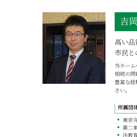
不当利得返還請求 時効
相続 同居 条件
吉岡
相続 借金
相続 委任状
相続 あとから借金
高い品
相続 意味
相続 どこに相談
市民と
相続放棄 手続き
当ホーム
相続 売却 税金
相続の問
不当利得返還 相続
不当利得返還請求 差し押さえ
豊富な経
さい。
所属団
東京
第二
法教