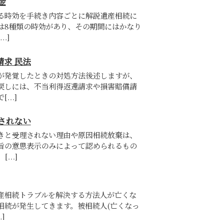
金
る時効を手続き内容ごとに解説遺産相続に
は8種類の時効があり、その期間にはかなり
.]
求 民法
が発覚したときの対処方法後述しますが、
戻しには、不当利得返還請求や損害賠償請
...]
されない
きと受理されない理由や原因相続放棄は、
旨の意思表示のみによって認められるもの
...]
産相続トラブルを解決する方法人が亡くな
相続が発生してきます。被相続人(亡くなっ
]