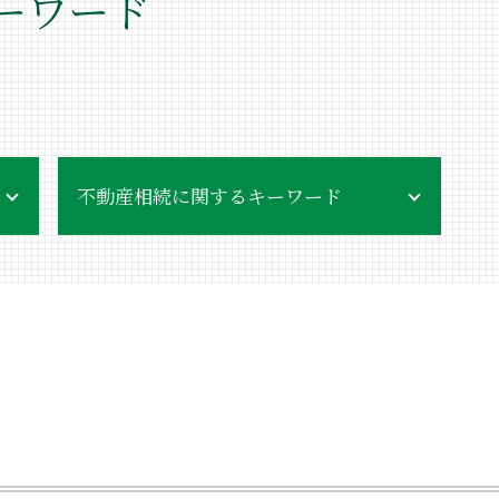
ーワード
不動産相続に関するキーワード
不動産相続 手続き
不動産売却 親名義
不動産相続 品川区
親が亡くなった場合
親が生きている場合
不動産相続登記 法務局
不動産相続登記 義務化
不動産相続 兄弟
不動産相続登記 自分で