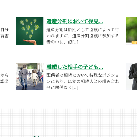
遺産分割において後見...
ど自分
遺産分割は原則として協議によって行
遺言書
われますが、遺産分割協議に参加する
者の中に、認[...]
離婚した相手の子ども...
算から
配偶者は相続において特殊なポジショ
を算出
ンにあり、ほかの相続人との組み合わ
せに関係なく[...]