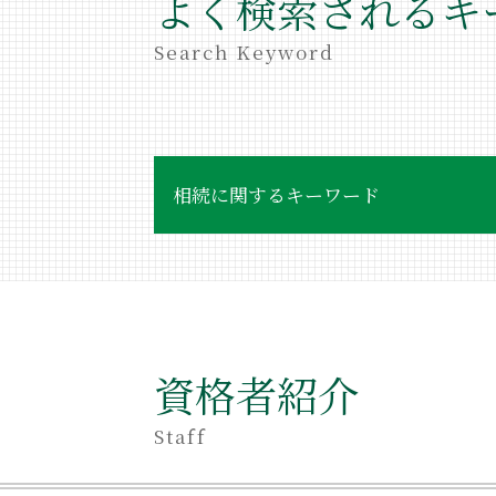
よく検索されるキ
Search Keyword
相続に関するキーワード
相続 相談 目黒区
不当利得返還 意味
遺産相続
相続 アパート
相続 同居長男
資格者紹介
相続 遺贈 違い
不当利得返還請求とは
Staff
相続 独身 子供なし
相続 同意書