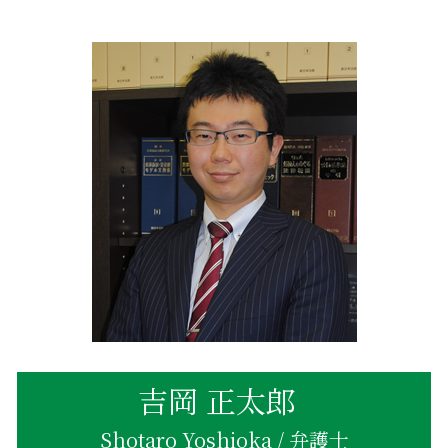
相続 不動産取得税
相続放棄手続き 生前
不動産相続 知っておきたい
不当利得返還請求 やり方
不動産相続登記 費用
相続 同居 条件
不動産相続 手続き 必要書類
不当利得返還請求 時効
不動産相続 換価分割
遺産相続
相続 不動産売却 税金
不当利得返還請求 差し押さえ
不動産相続 売却 節税
相続 どこまで
不動産相続手続き 期限
相続 同居
不動産相続登記 自分で
相続 独身
親が亡くなった場合
不動産相続 義務化
不動産相続手続き 必要書類
親名義 不動産 売却
吉岡 正太郎
Shotaro Yoshioka / 弁護士