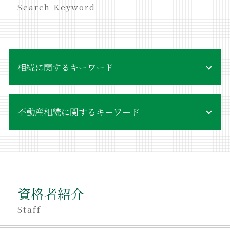
Search Keyword
相続に関するキーワード
相続 受け取り方
不動産相続に関するキーワード
相続 委任状
不当利得返還 債権
不当利得返還 相続
不動産相続 賃貸
相続 同時死亡
遺産 不動産 売却
相続 売却 税金
遺産 分け方
相続 争い
不動産相続 兄弟
相続放棄手続き 必要書類
資格者紹介
不動産相続 会社設立
相続 受け取らない
親名義 不動産 賃貸
Staff
相続 罰則
不動産相続 対策
不当利得返還請求訴訟 費用