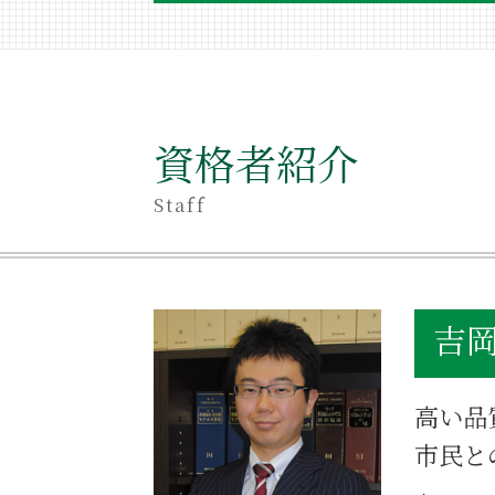
相続 空き家
不当利得返還 損害賠償
相続 借金
遺産相続手続き
不当利得返還 遺留分
資格者紹介
相続 同居期間
相続 売却
Staff
相続 相談 目黒区
相続 どこまで
相続登記
相続 争い
吉岡
不当利得返還 意味
相続 いとこ
相続 同意書
高い品
相続 あとから借金
相続 アパート
市民と
世田谷区 相続 相談