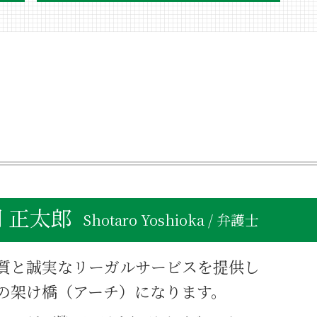
不動産相続 換価分割
不動産相続 売却 節税
不動産相続 遺産分割協議
相続 不動産 売却
不動産相続 手続き
相続 不動産 名義変更
不動産相続 放置
不動産相続 世田谷区
不動産相続 価格
不動産相続 弁護士費用
不動産相続 方法
 正太郎
不動産相続登記 必要書類 法務局
Shotaro Yoshioka / 弁護士
不動産相続 相場
不動産相続 手続き 期限
質と誠実なリーガルサービスを提供し
親名義 不動産 死亡
親死亡 不動産相続
の架け橋（アーチ）になります。
相続 不動産