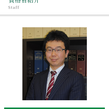
不動産相続登記 登録免許税
相続 同居
遺産 分割 割合
Staff
相続放棄手続き 自分で
不動産相続 生前贈与
不当利得返還請求とは
不動産相続 海外在住
相続 アパート
遺産 不動産 売却
相続 受け取り方
不動産相続 相談 弁護士
相続 独身
不動産相続 兄弟
不当利得返還請求 無視
相続 不動産売却 税金
相続登記 義務化 いつから
不動産相続手続き 費用
不当利得返還 遺留分
不動産売却 親名義
相続放棄手続き 生前
不動産相続手続き 期限
不当利得返還 意味
不動産相続 弁護士費用
世田谷区 相続 相談
親が亡くなった場合
遺産分割方法 不動産
不動産相続 共有名義
不動産相続 手続き 期限