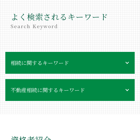
よく検索されるキーワード
Search Keyword
相続に関するキーワード
相続 借金
不動産相続に関するキーワード
相続 受け取らない
不当利得返還請求
相続 いつまで
遺産 受取人 いない
相続放棄 手続き
遺産 分配
相続登記
不動産相続 確定申告
遺産分割協議 進める方法
親死亡 不動産相続
不当利得返還請求 差し押さえ
資格者紹介